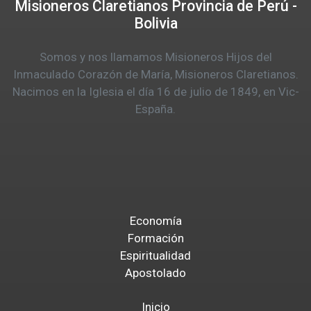
Misioneros Claretianos Provincia de Perú -
Bolivia
Somos y nos llamamos Misioneros Hijos del
Inmaculado Corazón de María, Misioneros Claretianos.
Nacimos en la Iglesia el día 16 de julio de 1849, en Vic-
España.
Economía
Formación
Espiritualidad
Apostolado
Inicio