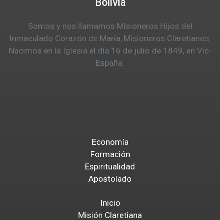
Bolivia
Somos y nos llamamos Misioneros Hijos del
Inmaculado Corazón de María, Misioneros Claretianos.
Nacimos en la Iglesia el día 16 de julio de 1849, en Vic-
España.
Economía
Formación
Espiritualidad
Apostolado
Inicio
Misión Claretiana