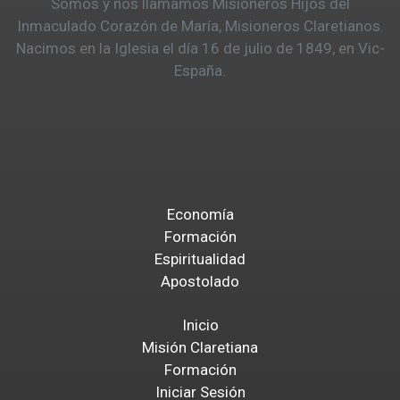
Somos y nos llamamos Misioneros Hijos del
Inmaculado Corazón de María, Misioneros Claretianos.
Nacimos en la Iglesia el día 16 de julio de 1849, en Vic-
España.
Economía
Formación
Espiritualidad
Apostolado
Inicio
Misión Claretiana
Formación
Iniciar Sesión